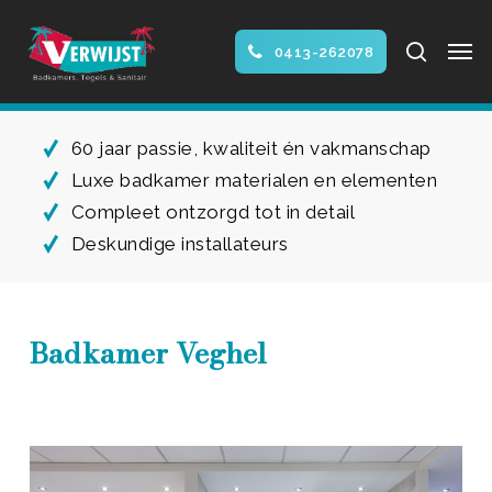
Skip
Men
to
search
0413-262078
main
Close
content
Menu
60 jaar passie, kwaliteit én vakmanschap
Luxe badkamer materialen en elementen
Compleet ontzorgd tot in detail
Deskundige installateurs
Badkamer Veghel