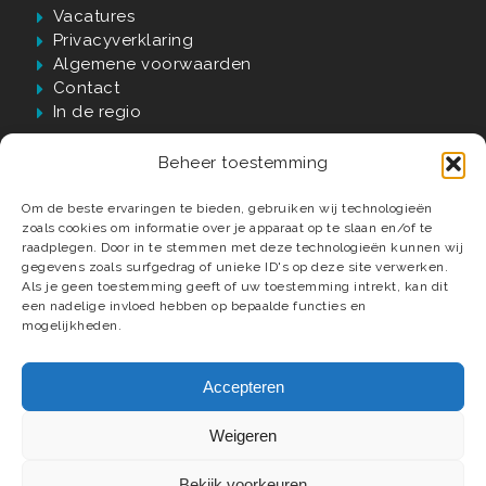
Vacatures
Privacyverklaring
Algemene voorwaarden
Contact
In de regio
Beheer toestemming
Waarom Verwijst?
Om de beste ervaringen te bieden, gebruiken wij technologieën
zoals cookies om informatie over je apparaat op te slaan en/of te
60 jaar passie, kwaliteit én vakmanschap
raadplegen. Door in te stemmen met deze technologieën kunnen wij
gegevens zoals surfgedrag of unieke ID's op deze site verwerken.
Luxe badkamer materialen en elementen
Als je geen toestemming geeft of uw toestemming intrekt, kan dit
Compleet ontzorgd tot in detail
een nadelige invloed hebben op bepaalde functies en
Deskundige installateurs
mogelijkheden.
Accepteren
Weigeren
© 2026 Verwijst Badkamers, Tegels & Sanitair.
Webdesign
Mediaversa
.
Bekijk voorkeuren