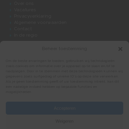
Over ons
Vacatures
Privacyverklaring
Algemene voorwaarden
Contact
In de regio
Beheer toestemming
Waarom Verwijst?
Om de beste ervaringen te bieden, gebruiken wij technologieën
zoals cookies om informatie over je apparaat op te slaan en/of te
60 jaar passie, kwaliteit én vakmanschap
raadplegen. Door in te stemmen met deze technologieën kunnen wij
gegevens zoals surfgedrag of unieke ID's op deze site verwerken.
Luxe badkamer materialen en elementen
Als je geen toestemming geeft of uw toestemming intrekt, kan dit
Compleet ontzorgd tot in detail
een nadelige invloed hebben op bepaalde functies en
Deskundige installateurs
mogelijkheden.
Accepteren
Weigeren
© 2026 Verwijst Badkamers, Tegels & Sanitair.