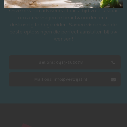
direct contact met ons op!
Onze ervaren adviseurs staan altijd voor u klaar
om al uw vragen te beantwoorden en u
deskundig te begeleiden. Samen vinden we de
beste oplossingen die perfect aansluiten bij uw
wensen!
Bel ons: 0413-262078
Mail ons: info@verwijst.nl