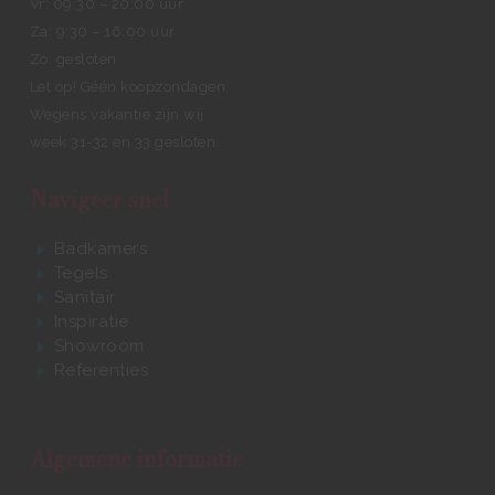
Vr: 09:30 – 20:00 uur
Za: 9:30 – 16:00 uur
Zo: gesloten
Let op! Géén koopzondagen
Wegens vakantie zijn wij
week 31-32 en 33 gesloten.
Navigeer snel
Badkamers
Tegels
Sanitair
Inspiratie
Showroom
Referenties
Algemene informatie