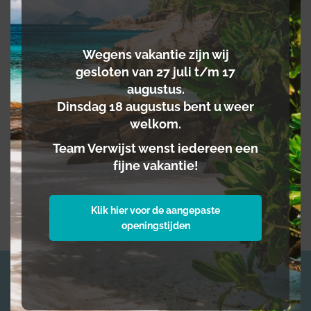
Wegens vakantie zijn wij
gesloten van 27 juli t/m 17
augustus.
Gelieve dit veld leeg te laten.
Dinsdag 18 augustus bent u weer
welkom.
Team Verwijst wenst iedereen een
fijne vakantie!
Klik hier voor de aangepaste
openingstijden
Hulp of advies nodig? Neem dan