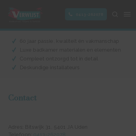
Skip
Men
to
search
0413-262078
main
Close
content
Menu
60 jaar passie, kwaliteit én vakmanschap
Luxe badkamer materialen en elementen
Compleet ontzorgd tot in detail
Deskundige installateurs
Contact
Adres: Bitswijk 31, 5401 JA Uden
Telefoon:
0413-262078