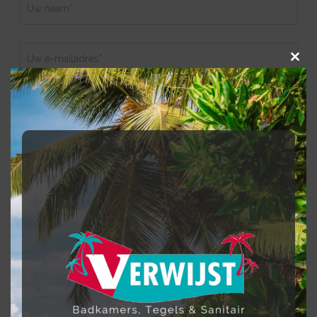
Clos
this
modu
Reden van contact*
- - Kies een optie - -