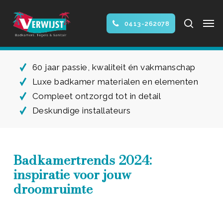
Skip
Men
to
search
0413-262078
main
Close
content
Menu
60 jaar passie, kwaliteit én vakmanschap
Luxe badkamer materialen en elementen
Compleet ontzorgd tot in detail
Deskundige installateurs
Badkamertrends 2024:
inspiratie voor jouw
droomruimte