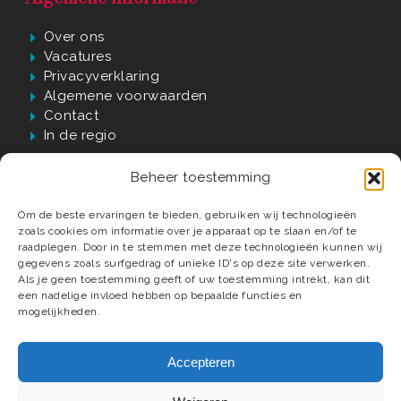
Over ons
Vacatures
Privacyverklaring
Algemene voorwaarden
Contact
In de regio
Beheer toestemming
Waarom Verwijst?
Om de beste ervaringen te bieden, gebruiken wij technologieën
zoals cookies om informatie over je apparaat op te slaan en/of te
60 jaar passie, kwaliteit én vakmanschap
raadplegen. Door in te stemmen met deze technologieën kunnen wij
gegevens zoals surfgedrag of unieke ID's op deze site verwerken.
Luxe badkamer materialen en elementen
Als je geen toestemming geeft of uw toestemming intrekt, kan dit
Compleet ontzorgd tot in detail
een nadelige invloed hebben op bepaalde functies en
Deskundige installateurs
mogelijkheden.
Accepteren