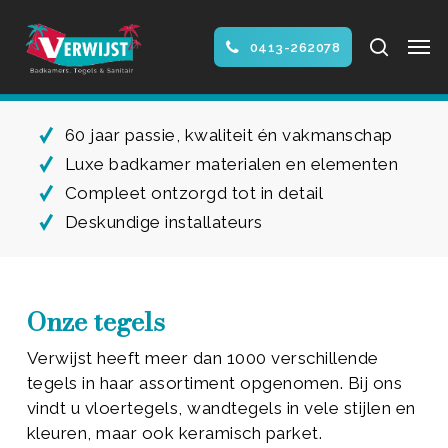
Skip
Men
to
search
0413-262078
main
Close
content
Menu
60 jaar passie, kwaliteit én vakmanschap
Luxe badkamer materialen en elementen
Compleet ontzorgd tot in detail
Deskundige installateurs
Onze tegels
Verwijst heeft meer dan 1000 verschillende
tegels in haar assortiment opgenomen. Bij ons
vindt u vloertegels, wandtegels in vele stijlen en
kleuren, maar ook keramisch parket.