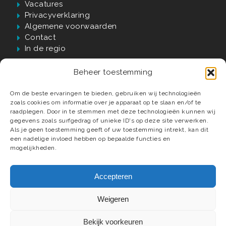
Vacatures
Privacyverklaring
Algemene voorwaarden
Contact
In de regio
Beheer toestemming
Waarom Verwijst?
Om de beste ervaringen te bieden, gebruiken wij technologieën
zoals cookies om informatie over je apparaat op te slaan en/of te
60 jaar passie, kwaliteit én vakmanschap
raadplegen. Door in te stemmen met deze technologieën kunnen wij
gegevens zoals surfgedrag of unieke ID's op deze site verwerken.
Luxe badkamer materialen en elementen
Als je geen toestemming geeft of uw toestemming intrekt, kan dit
Compleet ontzorgd tot in detail
een nadelige invloed hebben op bepaalde functies en
Deskundige installateurs
mogelijkheden.
Accepteren
Weigeren
© 2026 Verwijst Badkamers, Tegels & Sanitair.
Webdesign
Mediaversa
.
Bekijk voorkeuren