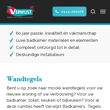
Skip
Men
to
search
0413-262078
main
Close
content
Menu
60 jaar passie, kwaliteit én vakmanschap
Luxe badkamer materialen en elementen
Compleet ontzorgd tot in detail
Deskundige installateurs
Wandtegels
Bent u op zoek naar mooie wandtegels voor uw
nieuwe woning of uw verbouwing? Voor uw
badkamer, toilet, keuken of bijkeuken? Voor al
deze ruimtes heeft Verwijst Badkamers, Tegels