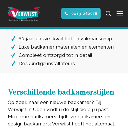
Skip
Men
to
search
0413-262078
main
Close
content
Menu
60 jaar passie, kwaliteit én vakmanschap
Luxe badkamer materialen en elementen
Compleet ontzorgd tot in detail
Deskundige installateurs
Verschillende badkamerstijlen
Op zoek naar een nieuwe badkamer? Bij
Verwijst in Uden vindt u de stijl die bij u past.
Moderne badkamers, tijdloze badkamers en
design badkamers: Verwijst heeft het allemaal.