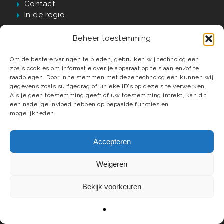
Contact
In de regio
Beheer toestemming
Waarom Verwijst?
Om de beste ervaringen te bieden, gebruiken wij technologieën
zoals cookies om informatie over je apparaat op te slaan en/of te
60 jaar passie, kwaliteit én vakmanschap
raadplegen. Door in te stemmen met deze technologieën kunnen wij
gegevens zoals surfgedrag of unieke ID's op deze site verwerken.
Luxe badkamer materialen en elementen
Als je geen toestemming geeft of uw toestemming intrekt, kan dit
Compleet ontzorgd tot in detail
een nadelige invloed hebben op bepaalde functies en
Deskundige installateurs
mogelijkheden.
Accepteren
Weigeren
© 2026 Verwijst Badkamers, Tegels & Sanitair.
Webdesign
Mediaversa
.
Bekijk voorkeuren
facebook
instagram