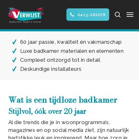
Skip
Men
to
search
0413-262078
main
Close
content
Menu
60 jaar passie, kwaliteit én vakmanschap
Luxe badkamer materialen en elementen
Compleet ontzorgd tot in detail
Deskundige installateurs
Wat is een tijdloze badkamer
Stijlvol, óók over 20 jaar
Al die trends die je in woonprogramma’s,
magazines en op social media ziet, zijn natuurlijk
hartstikke leuk en inspirerend. Maar hoe zorg je