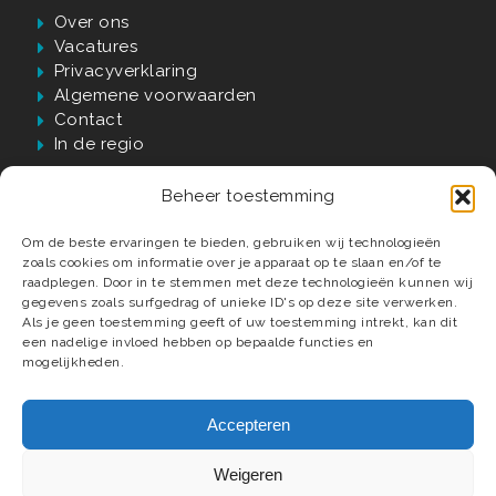
Over ons
Vacatures
Privacyverklaring
Algemene voorwaarden
Contact
In de regio
Beheer toestemming
Waarom Verwijst?
Om de beste ervaringen te bieden, gebruiken wij technologieën
zoals cookies om informatie over je apparaat op te slaan en/of te
60 jaar passie, kwaliteit én vakmanschap
raadplegen. Door in te stemmen met deze technologieën kunnen wij
gegevens zoals surfgedrag of unieke ID's op deze site verwerken.
Luxe badkamer materialen en elementen
Als je geen toestemming geeft of uw toestemming intrekt, kan dit
Compleet ontzorgd tot in detail
een nadelige invloed hebben op bepaalde functies en
Deskundige installateurs
mogelijkheden.
Accepteren
Weigeren
© 2026 Verwijst Badkamers, Tegels & Sanitair.