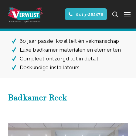
Skip
Men
to
search
0413-262078
main
Close
content
Menu
60 jaar passie, kwaliteit én vakmanschap
Luxe badkamer materialen en elementen
Compleet ontzorgd tot in detail
Deskundige installateurs
Badkamer Reek