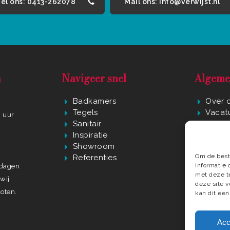
el ons: 0413-262078
Mail ons: info@verwijst.nl
n
Navigeer snel
Algeme
Badkamers
Over 
Tegels
Vacat
0 uur
Sanitair
Privac
r
Inspiratie
Algem
Showroom
Conta
Om de beste
Referenties
In de 
informatie 
ndagen
met deze t
wij
deze site 
oten.
kan dit een
Acc