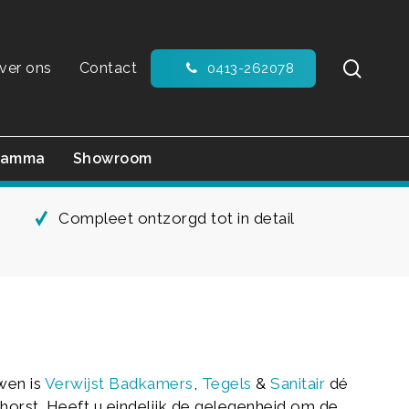
sear
ver ons
Contact
0413-262078
ramma
Showroom
Compleet ontzorgd tot in detail
wen is
Verwijst
Badkamers
,
Tegels
&
Sanitair
dé
horst. Heeft u eindelijk de gelegenheid om de