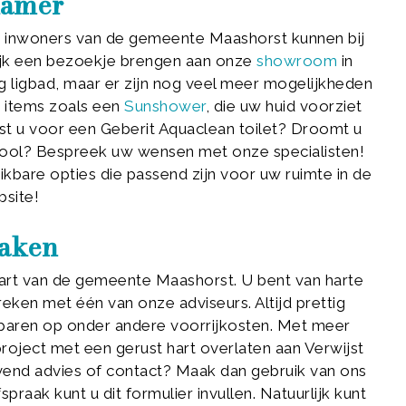
kamer
e inwoners van de gemeente Maashorst kunnen bij
ijk een bezoekje brengen aan onze
showroom
in
 ligbad, maar er zijn nog veel meer mogelijkheden
 items zoals een
Sunshower
, die uw huid voorziet
est u voor een Geberit Aquaclean toilet? Droomt u
lpool? Bespreek uw wensen met onze specialisten!
ikbare opties die passend zijn voor uw ruimte in de
bsite!
maken
t hart van de gemeente Maashorst. U bent van harte
en met één van onze adviseurs. Altijd prettig
esparen op onder andere voorrijkosten. Met meer
roject met een gerust hart overlaten aan Verwijst
ijvend advies of contact? Maak dan gebruik van ons
raak kunt u dit formulier invullen. Natuurlijk kunt