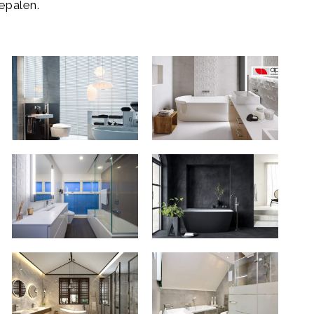
epalen.
Monolith-
Aparici-
v4-
xl-
1024x828
2
City-
Verwijst-
Desk-
27
Minneapolis-
02-
5d881034-
1024x731
Verwijst-
Bitswijk31Uden-
21-
15-
1024x768
1024x683