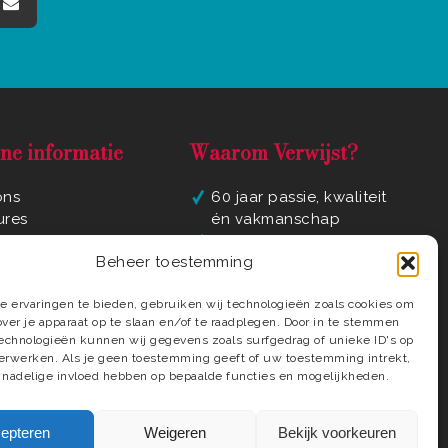
ne informatie
Waarom Verwijst?
ons
60 jaar passie, kwaliteit
ures
én vakmanschap
yverklaring
Luxe badkamer
Beheer toestemming
ene voorwaarden
materialen en
ct
elementen
 ervaringen te bieden, gebruiken wij technologieën zoals cookies om
regio
Compleet ontzorgd tot
over je apparaat op te slaan en/of te raadplegen. Door in te stemmen
in detail
echnologieën kunnen wij gegevens zoals surfgedrag of unieke ID's op
Deskundige installateurs
verwerken. Als je geen toestemming geeft of uw toestemming intrekt,
 nadelige invloed hebben op bepaalde functies en mogelijkheden.
epteren
Weigeren
Bekijk voorkeuren