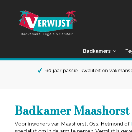
Skip
to
main
content
Badkamers
Te
60 jaar passie, kwaliteit én vakman
Badkamer Maashorst
Voor inwoners van Maashorst, Oss, Helmond of
specialist om in de arm te nemen. Verwijst is ge