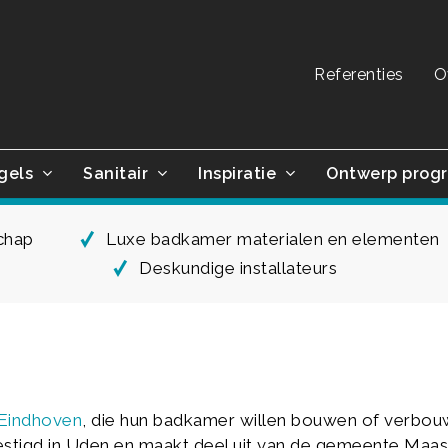
Referenties
O
gels
Sanitair
Inspiratie
Ontwerp prog
schap
Luxe badkamer materialen en elementen
Deskundige installateurs
Eindhoven
, die hun badkamer willen bouwen of verbou
vestigd in Uden en maakt deel uit van de gemeente Maas