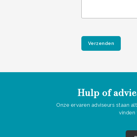
Gelieve dit veld leeg te
Hulp of advie
Onze ervaren adviseurs staan al
vinden 