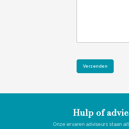
Gelieve dit veld leeg te
Hulp of advie
Onze ervaren adviseurs staan al