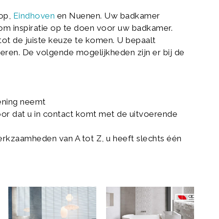
rop,
Eindhoven
en Nuenen. Uw badkamer
 om inspiratie op te doen voor uw badkamer.
t de juiste keuze te komen. U bepaalt
leren. De volgende mogelijkheden zijn er bij de
kening neemt
or dat u in contact komt met de uitvoerende
erkzaamheden van A tot Z, u heeft slechts één
Monolith-
Aparici-
v4-
xl-
1024x828
2