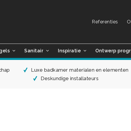
Referenties
O
gels
Sanitair
Inspiratie
Ontwerp prog
schap
Luxe badkamer materialen en elementen
Deskundige installateurs