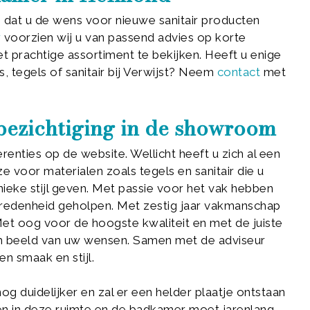
dat u de wens voor nieuwe sanitair producten
r
voorzien wij u van passend advies op korte
t prachtige assortiment te bekijken. Heeft u enige
 tegels of sanitair bij Verwijst? Neem
contact
met
 bezichtiging in de showroom
erenties op de website. Wellicht heeft u zich al een
oor materialen zoals tegels en sanitair die u
ieke stijl geven. Met passie voor het vak hebben
evredenheid geholpen. Met zestig jaar vakmanschap
. Met oog voor de hoogste kwaliteit en met de juiste
sch beeld van uw wensen. Samen met de adviseur
n smaak en stijl.
g duidelijker en zal er een helder plaatje ontstaan
en in deze ruimte en de badkamer moet jarenlang