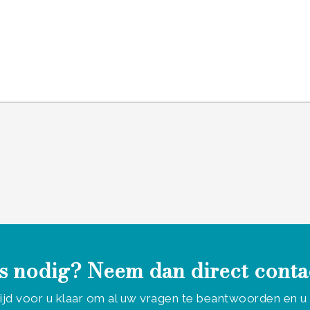
 laten.
s nodig? Neem dan direct conta
tijd voor u klaar om al uw vragen te beantwoorden en 