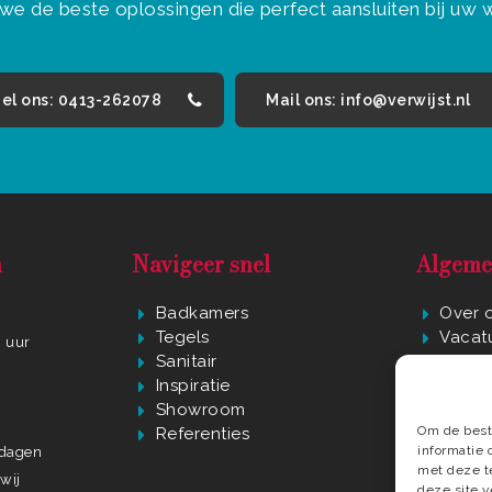
we de beste oplossingen die perfect aansluiten bij uw
el ons: 0413-262078
Mail ons: info@verwijst.nl
n
Navigeer snel
Algeme
Badkamers
Over 
Tegels
Vacat
0 uur
Sanitair
Privac
r
Inspiratie
Algem
Showroom
Conta
Om de beste
Referenties
In de 
informatie 
ndagen
met deze t
wij
deze site 