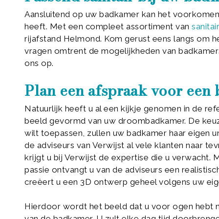
Aansluitend op uw badkamer kan het voorkomen 
heeft. Met een compleet assortiment van
sanitai
rijafstand Helmond. Kom gerust eens langs om he
vragen omtrent de mogelijkheden van badkamers,
ons op.
Plan een afspraak voor een
Natuurlijk heeft u al een kijkje genomen in de ref
beeld gevormd van uw droombadkamer. De keuze v
wilt toepassen, zullen uw badkamer haar eigen un
de adviseurs van Verwijst al vele klanten naar t
krijgt u bij Verwijst de expertise die u verwacht
passie ontvangt u van de adviseurs een realisti
creëert u een 3D ontwerp geheel volgens uw eige
Hierdoor wordt het beeld dat u voor ogen hebt no
van de badkamer. U zult elke dag tijd doorbreng