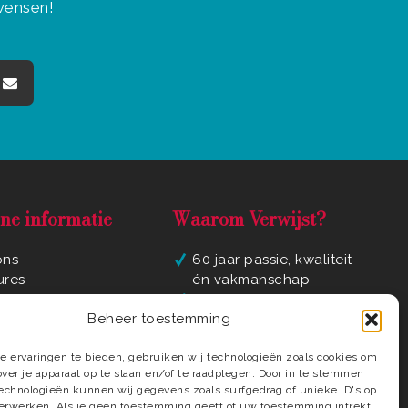
 wensen!
ne informatie
Waarom Verwijst?
ons
60 jaar passie, kwaliteit
ures
én vakmanschap
yverklaring
Luxe badkamer
Beheer toestemming
ene voorwaarden
materialen en
ct
elementen
 ervaringen te bieden, gebruiken wij technologieën zoals cookies om
regio
Compleet ontzorgd tot
over je apparaat op te slaan en/of te raadplegen. Door in te stemmen
in detail
echnologieën kunnen wij gegevens zoals surfgedrag of unieke ID's op
Deskundige installateurs
verwerken. Als je geen toestemming geeft of uw toestemming intrekt,