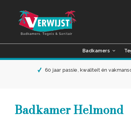
Skip
to
main
content
Badkamers
Te
60 jaar passie, kwaliteit én vakman
Badkamer Helmond