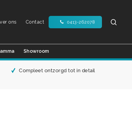
sear
ver ons
Contact
0413-262078
ramma
Showroom
Compleet ontzorgd tot in detail