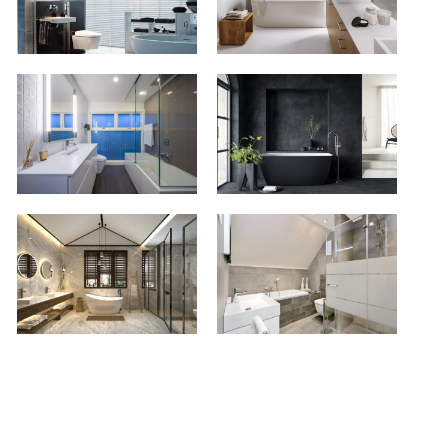
City-
Verwijst-
Desk-
27
Minneapolis-
02-
5d881034-
1024x731
Verwijst-
Bitswijk31Uden-
21-
15-
1024x768
1024x683