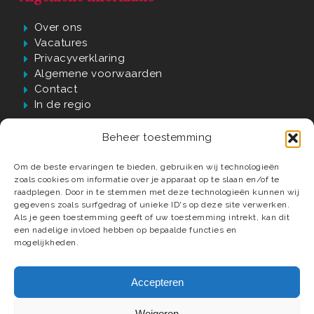
Over ons
Vacatures
Privacyverklaring
Algemene voorwaarden
Contact
In de regio
Beheer toestemming
Waarom Verwijst?
Om de beste ervaringen te bieden, gebruiken wij technologieën
zoals cookies om informatie over je apparaat op te slaan en/of te
60 jaar passie, kwaliteit én vakmanschap
raadplegen. Door in te stemmen met deze technologieën kunnen wij
gegevens zoals surfgedrag of unieke ID's op deze site verwerken.
Luxe badkamer materialen en elementen
Als je geen toestemming geeft of uw toestemming intrekt, kan dit
Compleet ontzorgd tot in detail
een nadelige invloed hebben op bepaalde functies en
Deskundige installateurs
mogelijkheden.
Accepteren
Weigeren