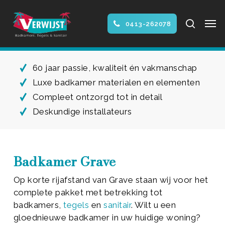
Skip
Men
to
search
0413-262078
main
Close
content
Menu
60 jaar passie, kwaliteit én vakmanschap
Luxe badkamer materialen en elementen
Compleet ontzorgd tot in detail
Deskundige installateurs
Badkamer Grave
Op korte rijafstand van Grave staan wij voor het
complete pakket met betrekking tot
badkamers,
tegels
en
sanitair
. Wilt u een
gloednieuwe badkamer in uw huidige woning?