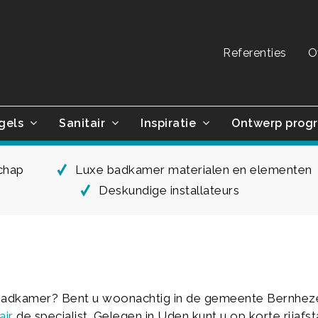
Referenties
O
gels
Sanitair
Inspiratie
Ontwerp prog
schap
Luxe badkamer materialen en elementen
Deskundige installateurs
badkamer? Bent u woonachtig in de gemeente Bernheze? 
air
de specialist. Gelegen in Uden kunt u op korte rijaf