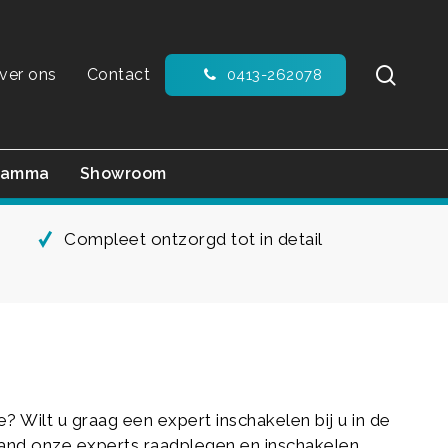
sear
ver ons
Contact
0413-262078
ramma
Showroom
Compleet ontzorgd tot in detail
Wilt u graag een expert inschakelen bij u in de
stand onze experts raadplegen en inschakelen.