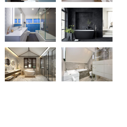
City-
Verwijst-
Desk-
27
Minneapolis-
02-
5d881034-
1024x731
Verwijst-
Bitswijk31Uden-
21-
15-
1024x768
1024x683