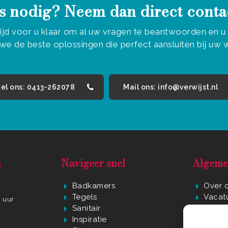
s nodig? Neem dan direct conta
tijd voor u klaar om al uw vragen te beantwoorden en 
we de beste oplossingen die perfect aansluiten bij uw
el ons: 0413-262078
Mail ons: info@verwijst.nl
n
Navigeer snel
Algeme
Badkamers
Over 
Tegels
Vacat
0 uur
Sanitair
Privac
r
Inspiratie
Algem