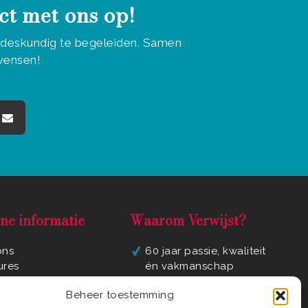
ct met ons op!
u deskundig te begeleiden. Samen
 wensen!
ne informatie
Waarom Verwijst?
ons
60 jaar passie, kwaliteit
ures
én vakmanschap
yverklaring
Luxe badkamer
Beheer toestemming
ene voorwaarden
materialen en