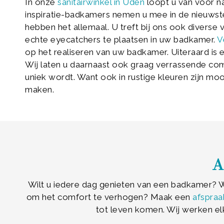
In onze
sanitairwinkel in Uden
loopt u van voor na
inspiratie-badkamers nemen u mee in de nieuwste 
hebben het allemaal. U treft bij ons ook divers
echte eyecatchers te plaatsen in uw badkamer.
V
op het realiseren van uw badkamer. Uiteraard is 
Wij laten u daarnaast ook graag verrassende c
uniek wordt. Want ook in rustige kleuren zijn m
maken.
A
Wilt u iedere dag genieten van een badkamer? Wi
om het comfort te verhogen? Maak een
afspraa
tot leven komen. Wij werken el