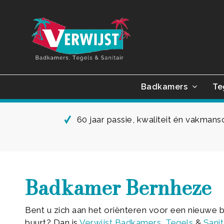
Skip
to
main
content
Badkamers
Te
60 jaar passie, kwaliteit én vakman
Badkamer Bernheze
Bent u zich aan het oriënteren voor een nieuwe 
buurt? Dan is
Verwijst
Badkamers
,
Tegels
&
Sanit