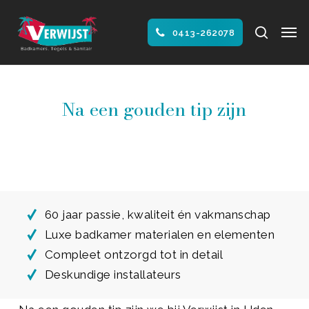
Skip
Men
to
search
0413-262078
main
Close
content
Menu
Na een gouden tip zijn
60 jaar passie, kwaliteit én vakmanschap
Luxe badkamer materialen en elementen
Compleet ontzorgd tot in detail
Deskundige installateurs