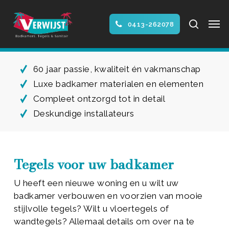
Skip
Men
to
search
0413-262078
main
Close
content
Menu
60 jaar passie, kwaliteit én vakmanschap
Luxe badkamer materialen en elementen
Compleet ontzorgd tot in detail
Deskundige installateurs
Tegels voor uw badkamer
U heeft een nieuwe woning en u wilt uw
badkamer verbouwen en voorzien van mooie
stijlvolle tegels? Wilt u vloertegels of
wandtegels? Allemaal details om over na te