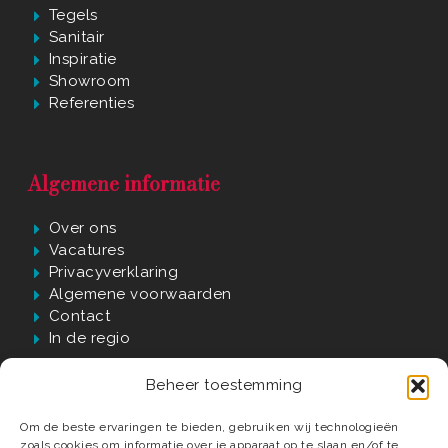
Tegels
Sanitair
Inspiratie
Showroom
Referenties
Algemene informatie
Over ons
Vacatures
Privacyverklaring
Algemene voorwaarden
Contact
In de regio
Beheer toestemming
Waarom Verwijst?
Om de beste ervaringen te bieden, gebruiken wij technologieën
zoals cookies om informatie over je apparaat op te slaan en/of te