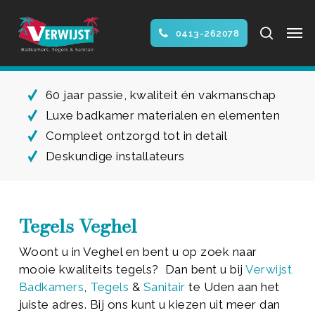
Skip
Men
to
search
0413-262078
main
Close
content
Menu
60 jaar passie, kwaliteit én vakmanschap
Luxe badkamer materialen en elementen
Compleet ontzorgd tot in detail
Deskundige installateurs
Tegels Veghel
Woont u in Veghel en bent u op zoek naar
mooie kwaliteits tegels? Dan bent u bij
Verwijst
Badkamers
,
Tegels
&
Sanitair
te Uden aan het
juiste adres. Bij ons kunt u kiezen uit meer dan