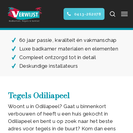
Skip
Men
to
search
0413-262078
main
Close
content
Menu
60 jaar passie, kwaliteit én vakmanschap
Luxe badkamer materialen en elementen
Compleet ontzorgd tot in detail
Deskundige installateurs
Tegels Odiliapeel
Woont u in Odiliapeel? Gaat u binnenkort
verbouwen of heeft u een huis gekocht in
Odiliapeel en bent u op zoek naar het beste
adres voor tegels in de buurt? Kom dan eens