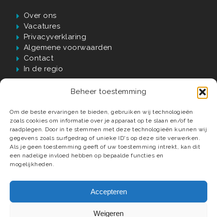
Over ons
Vacatures
Privacyverklaring
Algemene voorwaarden
Contact
In de regio
Beheer toestemming
Waarom Verwijst?
Om de beste ervaringen te bieden, gebruiken wij technologieën
zoals cookies om informatie over je apparaat op te slaan en/of te
60 jaar passie, kwaliteit én vakmanschap
raadplegen. Door in te stemmen met deze technologieën kunnen wij
gegevens zoals surfgedrag of unieke ID's op deze site verwerken.
Luxe badkamer materialen en elementen
Als je geen toestemming geeft of uw toestemming intrekt, kan dit
Compleet ontzorgd tot in detail
een nadelige invloed hebben op bepaalde functies en
Deskundige installateurs
mogelijkheden.
Accepteren
Weigeren