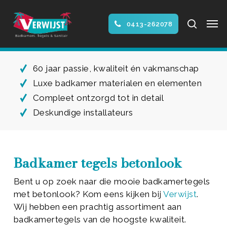
Skip
Men
to
search
0413-262078
main
Close
content
Menu
60 jaar passie, kwaliteit én vakmanschap
Luxe badkamer materialen en elementen
Compleet ontzorgd tot in detail
Deskundige installateurs
Badkamer tegels betonlook
Bent u op zoek naar die mooie badkamertegels
met betonlook? Kom eens kijken bij
Verwijst
.
Wij hebben een prachtig assortiment aan
badkamertegels van de hoogste kwaliteit.