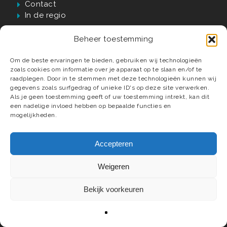
Contact
In de regio
Beheer toestemming
Waarom Verwijst?
Om de beste ervaringen te bieden, gebruiken wij technologieën
zoals cookies om informatie over je apparaat op te slaan en/of te
60 jaar passie, kwaliteit én vakmanschap
raadplegen. Door in te stemmen met deze technologieën kunnen wij
gegevens zoals surfgedrag of unieke ID's op deze site verwerken.
Luxe badkamer materialen en elementen
Als je geen toestemming geeft of uw toestemming intrekt, kan dit
Compleet ontzorgd tot in detail
een nadelige invloed hebben op bepaalde functies en
Deskundige installateurs
mogelijkheden.
Accepteren
Weigeren
© 2026 Verwijst Badkamers, Tegels & Sanitair.
Webdesign
Mediaversa
.
Bekijk voorkeuren
facebook
instagram