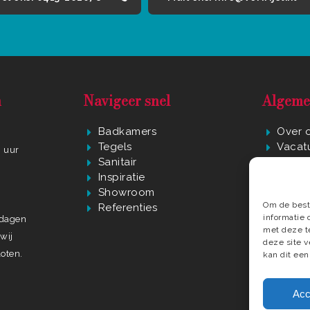
n
Navigeer snel
Algeme
Badkamers
Over 
Tegels
Vacat
0 uur
Sanitair
Privac
r
Inspiratie
Algem
Showroom
Conta
Om de beste
Referenties
In de 
informatie 
ndagen
met deze t
wij
deze site 
oten.
kan dit een
Acc