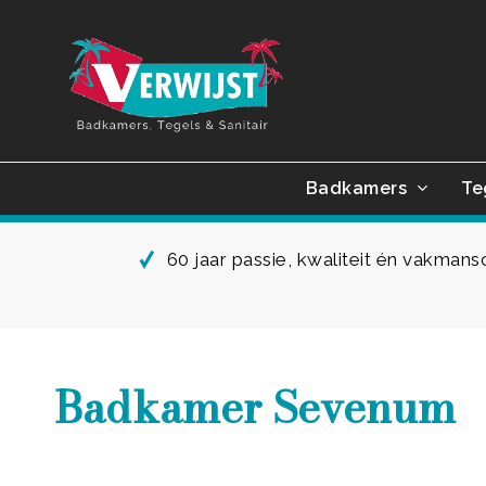
Skip
to
main
content
Badkamers
Te
60 jaar passie, kwaliteit én vakman
Badkamer Sevenum