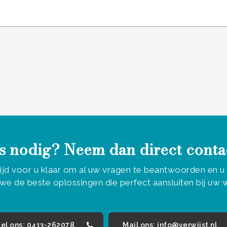
 laten.
s nodig? Neem dan direct conta
tijd voor u klaar om al uw vragen te beantwoorden en 
we de beste oplossingen die perfect aansluiten bij uw
el ons: 0413-262078
Mail ons: info@verwijst.nl