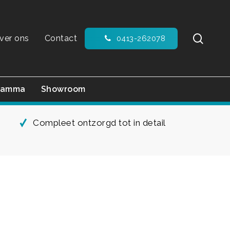
sear
ver ons
Contact
0413-262078
ramma
Showroom
Compleet ontzorgd tot in detail