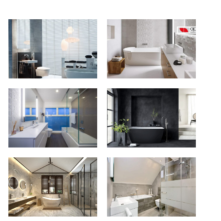
Monolith-
Aparici-
v4-
xl-
1024x828
2
City-
Verwijst-
Desk-
27
Minneapolis-
02-
5d881034-
1024x731
Verwijst-
Bitswijk31Uden-
21-
15-
1024x768
1024x683