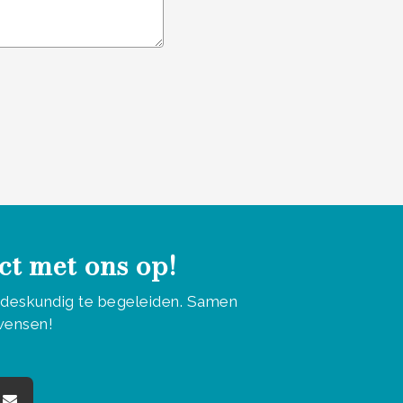
ct met ons op!
u deskundig te begeleiden. Samen
 wensen!