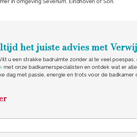
amer in omgeving Sevenum, Eindhoven of Son.
ltijd het juiste advies met Verwij
lt u een strakke badruimte zonder al te veel poespas, o
k
met onze badkamerspecialisten en ontdek wat er allem
ke dag met passie, energie en trots voor de badkamer 
er