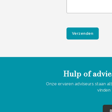
Gelieve dit veld leeg te
Hulp of advie
Onze ervaren adviseurs staan al
vinden 
B