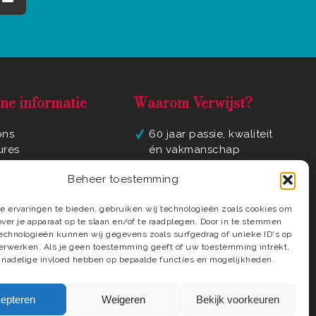
ne informatie
Waarom Verwijst?
ons
60 jaar passie, kwaliteit
ures
én vakmanschap
yverklaring
Luxe badkamer
Beheer toestemming
ene voorwaarden
materialen en
ct
elementen
 ervaringen te bieden, gebruiken wij technologieën zoals cookies om
regio
Compleet ontzorgd tot
over je apparaat op te slaan en/of te raadplegen. Door in te stemmen
in detail
echnologieën kunnen wij gegevens zoals surfgedrag of unieke ID's op
Deskundige installateurs
verwerken. Als je geen toestemming geeft of uw toestemming intrekt,
 nadelige invloed hebben op bepaalde functies en mogelijkheden.
epteren
Weigeren
Bekijk voorkeuren