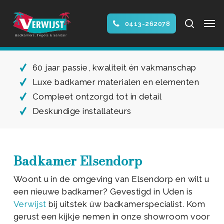
Skip
Men
to
search
0413-262078
main
Close
content
Menu
60 jaar passie, kwaliteit én vakmanschap
Luxe badkamer materialen en elementen
Compleet ontzorgd tot in detail
Deskundige installateurs
Badkamer Elsendorp
Woont u in de omgeving van Elsendorp en wilt u
een nieuwe badkamer? Gevestigd in Uden is
Verwijst
bij uitstek úw badkamerspecialist. Kom
gerust een kijkje nemen in onze showroom voor