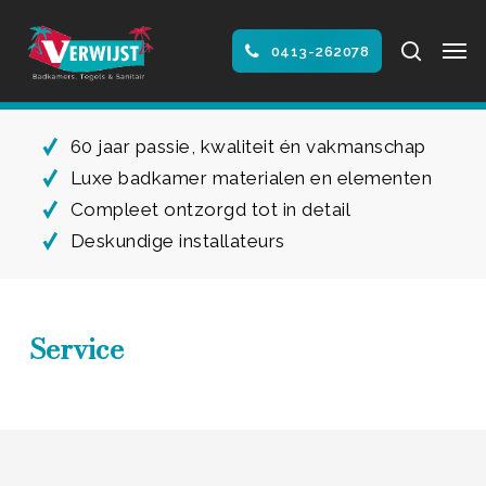
Skip
Men
to
search
0413-262078
main
Close
content
Menu
60 jaar passie, kwaliteit én vakmanschap
Luxe badkamer materialen en elementen
Compleet ontzorgd tot in detail
Deskundige installateurs
Service